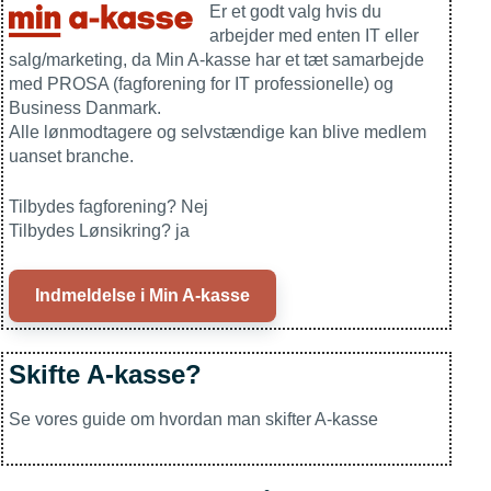
Er et godt valg hvis du
arbejder med enten IT eller
salg/marketing, da Min A-kasse har et tæt samarbejde
med PROSA (fagforening for IT professionelle) og
Business Danmark.
Alle lønmodtagere og selvstændige kan blive medlem
uanset branche.
Tilbydes fagforening? Nej
Tilbydes Lønsikring? ja
Indmeldelse i Min A-kasse
Skifte A-kasse?
Se vores guide om hvordan man skifter A-kasse