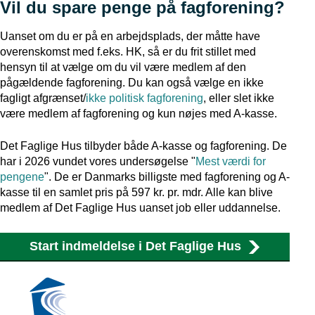
Vil du spare penge på fagforening?
Uanset om du er på en arbejdsplads, der måtte have
overenskomst med f.eks. HK, så er du frit stillet med
hensyn til at vælge om du vil være medlem af den
pågældende fagforening. Du kan også vælge en ikke
fagligt afgrænset/
ikke politisk fagforening
, eller slet ikke
være medlem af fagforening og kun nøjes med A-kasse.
Det Faglige Hus tilbyder både A-kasse og fagforening. De
har i 2026 vundet vores undersøgelse "
Mest værdi for
pengene
". De er Danmarks billigste med fagforening og A-
kasse til en samlet pris på 597 kr. pr. mdr. Alle kan blive
medlem af Det Faglige Hus uanset job eller uddannelse.
Start indmeldelse i Det Faglige Hus