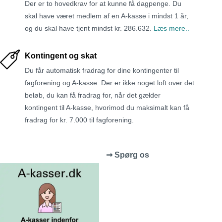
Der er to hovedkrav for at kunne få dagpenge. Du
skal have været medlem af en A-kasse i mindst 1 år,
og du skal have tjent mindst kr. 286.632.
Læs mere..
Kontingent og skat
Du får automatisk fradrag for dine kontingenter til
fagforening og A-kasse. Der er ikke noget loft over det
beløb, du kan få fradrag for, når det gælder
kontingent til A-kasse, hvorimod du maksimalt kan få
fradrag for kr. 7.000 til fagforening.
➞ Spørg os