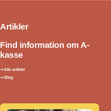
Artikler
Find information om A-
kasse
➞ Alle artikler
➞ Blog