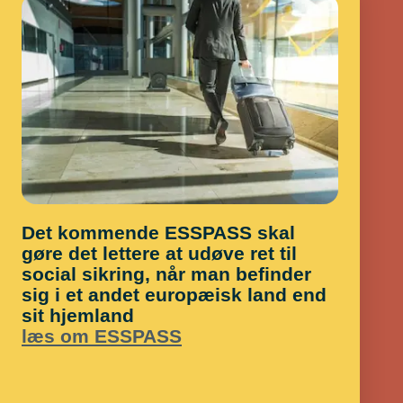
Det kommende ESSPASS skal
gøre det lettere at udøve ret til
social sikring, når man befinder
sig i et andet europæisk land end
sit hjemland
læs om ESSPASS