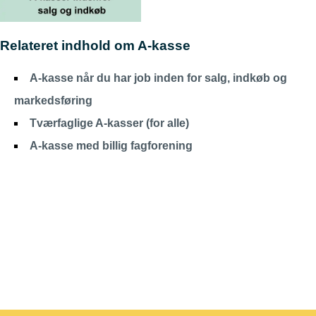
Relateret indhold om A-kasse
A-kasse når du har job inden for salg, indkøb og
markedsføring
Tværfaglige A-kasser (for alle)
A-kasse med billig fagforening