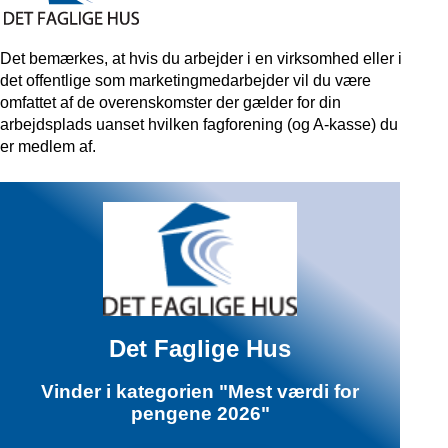
Det bemærkes, at hvis du arbejder i en virksomhed eller i
det offentlige som marketingmedarbejder vil du være
omfattet af de overenskomster der gælder for din
arbejdsplads uanset hvilken fagforening (og A-kasse) du
er medlem af.
Det Faglige Hus
Vinder i kategorien "Mest værdi for
pengene 2026"