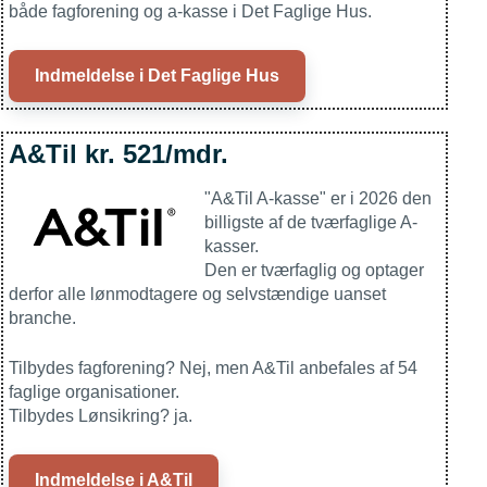
både fagforening og a-kasse i Det Faglige Hus.
Indmeldelse i Det Faglige Hus
A&Til kr. 521/mdr.
"A&Til A-kasse" er i 2026 den
billigste af de tværfaglige A-
kasser.
Den er tværfaglig og optager
derfor alle lønmodtagere og selvstændige uanset
branche.
Tilbydes fagforening? Nej, men A&Til anbefales af 54
faglige organisationer.
Tilbydes Lønsikring? ja.
Indmeldelse i A&Til