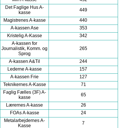
Det Faglige Hus A-
449
kasse
Magistrenes A-kasse
440
A-kassen Ase
353
Kristelig A-Kasse
342
A-kassen for
Journalistik, Komm. og
265
Sprog
A-kassen A&Til
244
Lederne A-kasse
157
A-kassen Frie
127
Teknikernes A-Kasse
71
Faglig Fælles (3F) A-
65
kasse
Lærernes A-kasse
26
FOAs A-kasse
24
Metalarbejdernes A-
7
Kasse