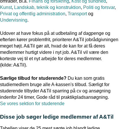
områder, bl.a.
Finans og forsikring
,
Kost og sundhed
,
Kunst
,
Landskab, teknik og konstruktion
,
Politi og forsvar
,
Privat og offentlig administration
,
Transport
og
Undervisning
.
Udover at have fokus på at udbetaling af dagpenge og
efterløn kører problemfrit, prioriterer A&Til jobrådgivningen
meget højt. A&Til gør alt, hvad de kan for at få deres
medlemmer hurtigt videre i nyt job. A&Til vil være den
korteste vej til et nyt arbejde for deres medlemmer.
(kilde: A&Til).
Særlige tilbud for studerende?
Du kan som gratis
studiemedlem bruge alle A-kassen's tilbud. Særligt for
studerende tilbyder A&Til sparring på cv og ansøgning
indenfor 24 timer, Gode råd til praktikpladsansøgning.
Se vores sektion for studerende
Disse job søger ledige medlemmer af A&Til
Tabellen viser de 25 mest søgte job blandt ledige