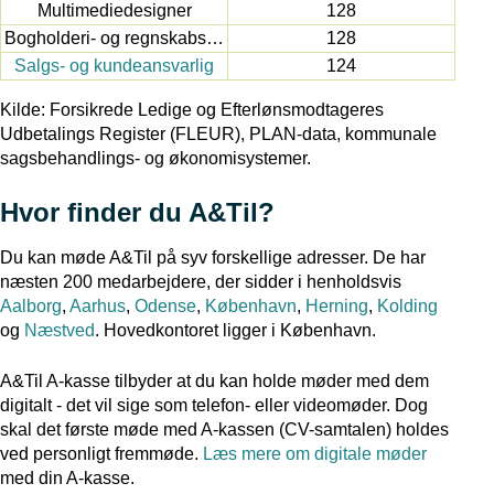
Multimediedesigner
128
Bogholderi- og regnskabsassistent
128
Salgs- og kundeansvarlig
124
Kilde: Forsikrede Ledige og Efterlønsmodtageres
Udbetalings Register (FLEUR), PLAN-data, kommunale
sagsbehandlings- og økonomisystemer.
Hvor finder du A&Til?
Du kan møde A&Til på syv forskellige adresser. De har
næsten 200 medarbejdere, der sidder i henholdsvis
Aalborg
,
Aarhus
,
Odense
,
København
,
Herning
,
Kolding
og
Næstved
. Hovedkontoret ligger i København.
A&Til A-kasse tilbyder at du kan holde møder med dem
digitalt - det vil sige som telefon- eller videomøder. Dog
skal det første møde med A-kassen (CV-samtalen) holdes
ved personligt fremmøde.
Læs mere om digitale møder
med din A-kasse.