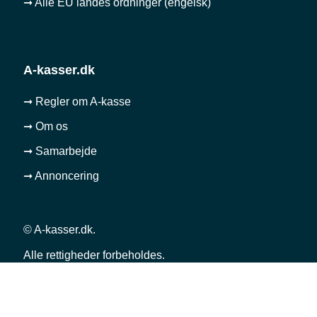
➞ Alle EU landes ordninger (engelsk)
A-kasser.dk
➞ Regler om A-kasse
➞ Om os
➞ Samarbejde
➞ Annoncering
© A-kasser.dk.
Alle rettigheder forbeholdes.
Betingelser
Privatlivspolitik