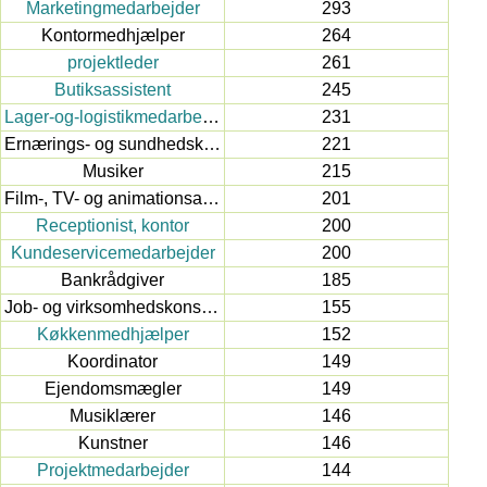
Marketingmedarbejder
293
Kontormedhjælper
264
projektleder
261
Butiksassistent
245
Lager-og-logistikmedarbejder
231
Ernærings- og sundhedskonsulent
221
Musiker
215
Film-, TV- og animationsarbejder
201
Receptionist, kontor
200
Kundeservicemedarbejder
200
Bankrådgiver
185
Job- og virksomhedskonsulent
155
Køkkenmedhjælper
152
Koordinator
149
Ejendomsmægler
149
Musiklærer
146
Kunstner
146
Projektmedarbejder
144