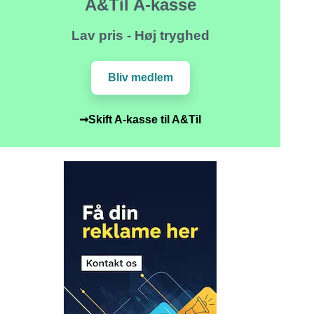
A&Til A-kasse
Lav pris - Høj tryghed
Bliv medlem
➞Skift A-kasse til A&Til