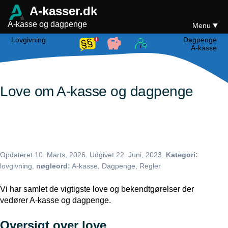
A-kasser.dk
A-kasse og dagpenge
Menu
Lovgivning
Dagpenge
A-kasse
Love om A-kasse og dagpenge
Opdateret
10. Marts, 2026
. Udgivet
22. Juni, 2023
.
Kategori:
lovgivning,
nøgleord:
A-kasse, Dagpenge, Regler
Vi har samlet de vigtigste love og bekendtgørelser der
vedører A-kasse og dagpenge.
Oversigt over love