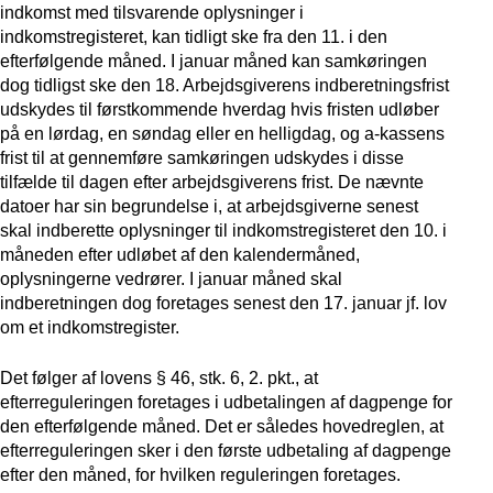
indkomst med tilsvarende oplysninger i
indkomstregisteret, kan tidligt ske fra den 11. i den
efterfølgende måned. I januar måned kan samkøringen
dog tidligst ske den 18. Arbejdsgiverens indberetningsfrist
udskydes til førstkommende hverdag hvis fristen udløber
på en lørdag, en søndag eller en helligdag, og a-kassens
frist til at gennemføre samkøringen udskydes i disse
tilfælde til dagen efter arbejdsgiverens frist. De nævnte
datoer har sin begrundelse i, at arbejdsgiverne senest
skal indberette oplysninger til indkomstregisteret den 10. i
måneden efter udløbet af den kalendermåned,
oplysningerne vedrører. I januar måned skal
indberetningen dog foretages senest den 17. januar jf. lov
om et indkomstregister.
Det følger af lovens § 46, stk. 6, 2. pkt., at
efterreguleringen foretages i udbetalingen af dagpenge for
den efterfølgende måned. Det er således hovedreglen, at
efterreguleringen sker i den første udbetaling af dagpenge
efter den måned, for hvilken reguleringen foretages.