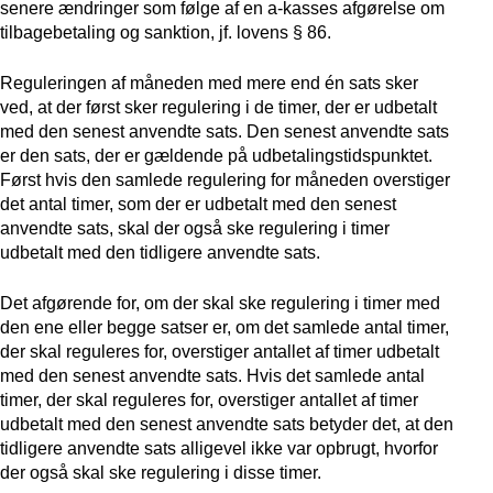
senere ændringer som følge af en a-kasses afgørelse om
tilbagebetaling og sanktion, jf. lovens § 86.
Reguleringen af måneden med mere end én sats sker
ved, at der først sker regulering i de timer, der er udbetalt
med den senest anvendte sats. Den senest anvendte sats
er den sats, der er gældende på udbetalingstidspunktet.
Først hvis den samlede regulering for måneden overstiger
det antal timer, som der er udbetalt med den senest
anvendte sats, skal der også ske regulering i timer
udbetalt med den tidligere anvendte sats.
Det afgørende for, om der skal ske regulering i timer med
den ene eller begge satser er, om det samlede antal timer,
der skal reguleres for, overstiger antallet af timer udbetalt
med den senest anvendte sats. Hvis det samlede antal
timer, der skal reguleres for, overstiger antallet af timer
udbetalt med den senest anvendte sats betyder det, at den
tidligere anvendte sats alligevel ikke var opbrugt, hvorfor
der også skal ske regulering i disse timer.