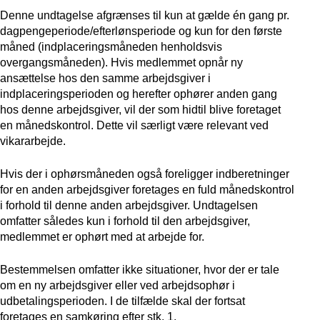
Denne undtagelse afgrænses til kun at gælde én gang pr.
dagpengeperiode/efterlønsperiode og kun for den første
måned (indplaceringsmåneden henholdsvis
overgangsmåneden). Hvis medlemmet opnår ny
ansættelse hos den samme arbejdsgiver i
indplaceringsperioden og herefter ophører anden gang
hos denne arbejdsgiver, vil der som hidtil blive foretaget
en månedskontrol. Dette vil særligt være relevant ved
vikararbejde.
Hvis der i ophørsmåneden også foreligger indberetninger
for en anden arbejdsgiver foretages en fuld månedskontrol
i forhold til denne anden arbejdsgiver. Undtagelsen
omfatter således kun i forhold til den arbejdsgiver,
medlemmet er ophørt med at arbejde for.
Bestemmelsen omfatter ikke situationer, hvor der er tale
om en ny arbejdsgiver eller ved arbejdsophør i
udbetalingsperioden. I de tilfælde skal der fortsat
foretages en samkøring efter stk. 1.