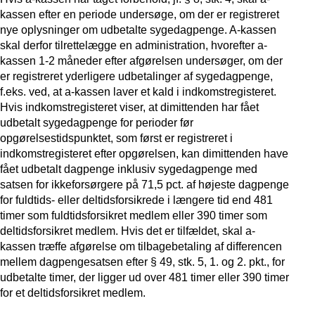
kassen efter en periode undersøge, om der er registreret
nye oplysninger om udbetalte sygedagpenge. A-kassen
skal derfor tilrettelægge en administration, hvorefter a-
kassen 1-2 måneder efter afgørelsen undersøger, om der
er registreret yderligere udbetalinger af sygedagpenge,
f.eks. ved, at a-kassen laver et kald i indkomstregisteret.
Hvis indkomstregisteret viser, at dimittenden har fået
udbetalt sygedagpenge for perioder før
opgørelsestidspunktet, som først er registreret i
indkomstregisteret efter opgørelsen, kan dimittenden have
fået udbetalt dagpenge inklusiv sygedagpenge med
satsen for ikkeforsørgere på 71,5 pct. af højeste dagpenge
for fuldtids- eller deltidsforsikrede i længere tid end 481
timer som fuldtidsforsikret medlem eller 390 timer som
deltidsforsikret medlem. Hvis det er tilfældet, skal a-
kassen træffe afgørelse om tilbagebetaling af differencen
mellem dagpengesatsen efter § 49, stk. 5, 1. og 2. pkt., for
udbetalte timer, der ligger ud over 481 timer eller 390 timer
for et deltidsforsikret medlem.