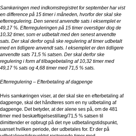
Samkøringen med indkomstregistret for september har vist
en difference på 15 timer i måneden, hvorfor der skal ske
efterregulering. Den senest anvendte sats i eksemplet er
49,17 %. Efterreguleringen på 15 timer overstiger dog de
10,32 timer, som er udbetalt med den senest anvendte
sats. Der skal derfor også ske regulering af timer udbetalt
med en tidligere anvendt sats. I eksemplet er den tidligere
anvendte sats 71,5 % satsen. Der skal derfor ske
regulering i form af tilbagebetaling af 10,32 timer med
49,17 % sats og 4,68 timer med 71,5 % sats.
Efterregulering – Efterbetaling af dagpenge
Hvis samkøringen viser, at der skal ske en efterbetaling af
dagpenge, skal det håndteres som en ny udbetaling af
dagpenge. Det betyder, at der alene ses på, om de 481
timer med beskæftigelsestillæg/71,5 % satsen til
dimittender er opbrugt på det nye udbetalingstidspunkt,
uanset hvilken periode, der udbetales for. Er der på
udbetalingstidspunktet resterende timer med