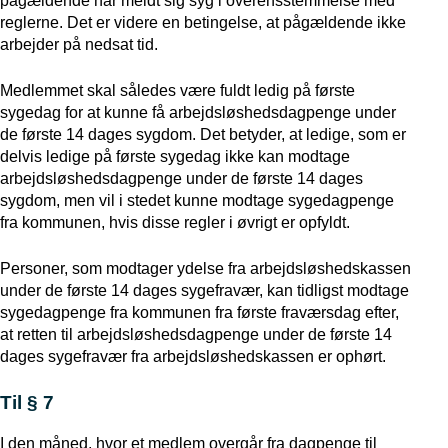
pågældende har meldt sig syg i overensstemmelse med
reglerne. Det er videre en betingelse, at pågældende ikke
arbejder på nedsat tid.
Medlemmet skal således være fuldt ledig på første
sygedag for at kunne få arbejdsløshedsdagpenge under
de første 14 dages sygdom. Det betyder, at ledige, som er
delvis ledige på første sygedag ikke kan modtage
arbejdsløshedsdagpenge under de første 14 dages
sygdom, men vil i stedet kunne modtage sygedagpenge
fra kommunen, hvis disse regler i øvrigt er opfyldt.
Personer, som modtager ydelse fra arbejdsløshedskassen
under de første 14 dages sygefravær, kan tidligst modtage
sygedagpenge fra kommunen fra første fraværsdag efter,
at retten til arbejdsløshedsdagpenge under de første 14
dages sygefravær fra arbejdsløshedskassen er ophørt.
Til § 7
I den måned, hvor et medlem overgår fra dagpenge til