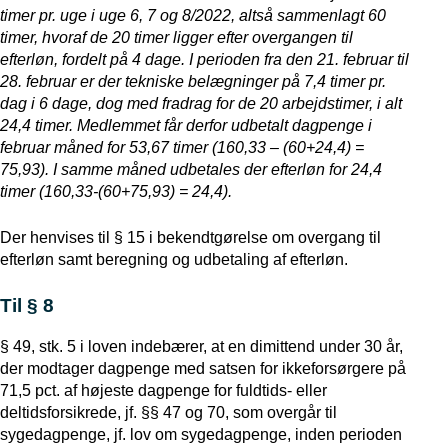
timer pr. uge i uge 6, 7 og 8/2022, altså sammenlagt 60
timer, hvoraf de 20 timer ligger efter overgangen til
efterløn, fordelt på 4 dage. I perioden fra den 21. februar til
28. februar er der tekniske belægninger på 7,4 timer pr.
dag i 6 dage, dog med fradrag for de 20 arbejdstimer, i alt
24,4 timer. Medlemmet får derfor udbetalt dagpenge i
februar måned for 53,67 timer (160,33 – (60+24,4) =
75,93). I samme måned udbetales der efterløn for 24,4
timer (160,33-(60+75,93) = 24,4).
Der henvises til § 15 i bekendtgørelse om overgang til
efterløn samt beregning og udbetaling af efterløn.
Til § 8
§ 49, stk. 5 i loven indebærer, at en dimittend under 30 år,
der modtager dagpenge med satsen for ikkeforsørgere på
71,5 pct. af højeste dagpenge for fuldtids- eller
deltidsforsikrede, jf. §§ 47 og 70, som overgår til
sygedagpenge, jf. lov om sygedagpenge, inden perioden