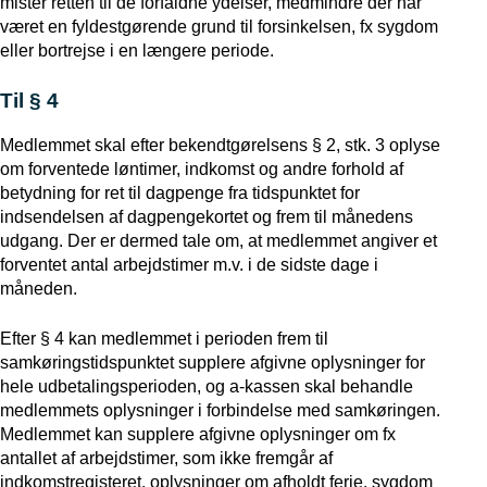
mister retten til de forfaldne ydelser, medmindre der har
været en fyldestgørende grund til forsinkelsen, fx sygdom
eller bortrejse i en længere periode.
Til § 4
Medlemmet skal efter bekendtgørelsens § 2, stk. 3 oplyse
om forventede løntimer, indkomst og andre forhold af
betydning for ret til dagpenge fra tidspunktet for
indsendelsen af dagpengekortet og frem til månedens
udgang. Der er dermed tale om, at medlemmet angiver et
forventet antal arbejdstimer m.v. i de sidste dage i
måneden.
Efter § 4 kan medlemmet i perioden frem til
samkøringstidspunktet supplere afgivne oplysninger for
hele udbetalingsperioden, og a-kassen skal behandle
medlemmets oplysninger i forbindelse med samkøringen.
Medlemmet kan supplere afgivne oplysninger om fx
antallet af arbejdstimer, som ikke fremgår af
indkomstregisteret, oplysninger om afholdt ferie, sygdom