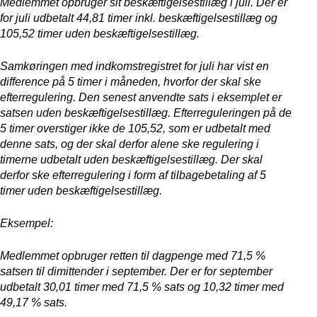
Medlemmet opbruger sit beskæftigelsestillæg i juli. Der er
for juli udbetalt 44,81 timer inkl. beskæftigelsestillæg og
105,52 timer uden beskæftigelsestillæg.
Samkøringen med indkomstregistret for juli har vist en
difference på 5 timer i måneden, hvorfor der skal ske
efterregulering. Den senest anvendte sats i eksemplet er
satsen uden beskæftigelsestillæg. Efterreguleringen på de
5 timer overstiger ikke de 105,52, som er udbetalt med
denne sats, og der skal derfor alene ske regulering i
timerne udbetalt uden beskæftigelsestillæg. Der skal
derfor ske efterregulering i form af tilbagebetaling af 5
timer uden beskæftigelsestillæg.
Eksempel:
Medlemmet opbruger retten til dagpenge med 71,5 %
satsen til dimittender i september. Der er for september
udbetalt 30,01 timer med 71,5 % sats og 10,32 timer med
49,17 % sats.