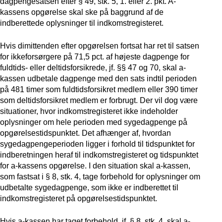
dagpengesatsen efter § 49, stk. 5, 1. eller 2. pkt. A-
kassens opgørelse skal ske på baggrund af de
indberettede oplysninger til indkomstregisteret.
Hvis dimittenden efter opgørelsen fortsat har ret til satsen
for ikkeforsørgere på 71,5 pct. af højeste dagpenge for
fuldtids- eller deltidsforsikrede, jf. §§ 47 og 70, skal a-
kassen udbetale dagpenge med den sats indtil perioden
på 481 timer som fuldtidsforsikret medlem eller 390 timer
som deltidsforsikret medlem er forbrugt. Der vil dog være
situationer, hvor indkomstregisteret ikke indeholder
oplysninger om hele perioden med sygedagpenge på
opgørelsestidspunktet. Det afhænger af, hvordan
sygedagpengeperioden ligger i forhold til tidspunktet for
indberetningen heraf til indkomstregisteret og tidspunktet
for a-kassens opgørelse. I den situation skal a-kassen,
som fastsat i § 8, stk. 4, tage forbehold for oplysninger om
udbetalte sygedagpenge, som ikke er indberettet til
indkomstregisteret på opgørelsestidspunktet.
Hvis a-kassen har taget forbehold, jf. § 8, stk. 4, skal a-