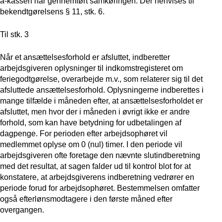
a-kassen har gennemført samkøringen. Der henvises til
bekendtgørelsens § 11, stk. 6.
Til stk. 3
Når et ansættelsesforhold er afsluttet, indberetter
arbejdsgiveren oplysninger til indkomstregisteret om
feriegodtgørelse, overarbejde m.v., som relaterer sig til det
afsluttede ansættelsesforhold. Oplysningerne indberettes i
mange tilfælde i måneden efter, at ansættelsesforholdet er
afsluttet, men hvor der i måneden i øvrigt ikke er andre
forhold, som kan have betydning for udbetalingen af
dagpenge. For perioden efter arbejdsophøret vil
medlemmet oplyse om 0 (nul) timer. I den periode vil
arbejdsgiveren ofte foretage den nævnte slutindberetning
med det resultat, at sagen falder ud til kontrol blot for at
konstatere, at arbejdsgiverens indberetning vedrører en
periode forud for arbejdsophøret. Bestemmelsen omfatter
også efterlønsmodtagere i den første måned efter
overgangen.