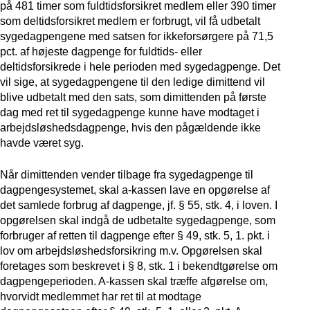
på 481 timer som fuldtidsforsikret medlem eller 390 timer
som deltidsforsikret medlem er forbrugt, vil få udbetalt
sygedagpengene med satsen for ikkeforsørgere på 71,5
pct. af højeste dagpenge for fuldtids- eller
deltidsforsikrede i hele perioden med sygedagpenge. Det
vil sige, at sygedagpengene til den ledige dimittend vil
blive udbetalt med den sats, som dimittenden på første
dag med ret til sygedagpenge kunne have modtaget i
arbejdsløshedsdagpenge, hvis den pågældende ikke
havde været syg.
Når dimittenden vender tilbage fra sygedagpenge til
dagpengesystemet, skal a-kassen lave en opgørelse af
det samlede forbrug af dagpenge, jf. § 55, stk. 4, i loven. I
opgørelsen skal indgå de udbetalte sygedagpenge, som
forbruger af retten til dagpenge efter § 49, stk. 5, 1. pkt. i
lov om arbejdsløshedsforsikring m.v. Opgørelsen skal
foretages som beskrevet i § 8, stk. 1 i bekendtgørelse om
dagpengeperioden. A-kassen skal træffe afgørelse om,
hvorvidt medlemmet har ret til at modtage