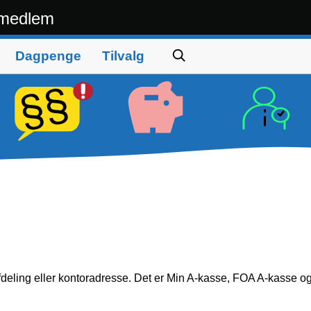
 medlem
Dagpenge
Tilvalg
fdeling eller kontoradresse. Det er Min A-kasse, FOA A-kasse o