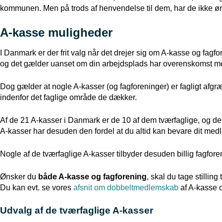
kommunen. Men på trods af henvendelse til dem, har de ikke ø
A-kasse muligheder
I Danmark er der frit valg når det drejer sig om A-kasse og fag
og det gælder uanset om din arbejdsplads har overenskomst me
Dog gælder at nogle A-kasser (og fagforeninger) er fagligt afg
indenfor det faglige område de dækker.
Af de 21 A-kasser i Danmark er de 10 af dem tværfaglige, og d
A-kasser har desuden den fordel at du altid kan bevare dit medl
Nogle af de tværfaglige A-kasser tilbyder desuden billig fagfore
Ønsker du
både A-kasse og fagforening
, skal du tage stilling
Du kan evt. se vores
afsnit om dobbeltmedlemskab
af A-kasse o
Udvalg af de tværfaglige A-kasser