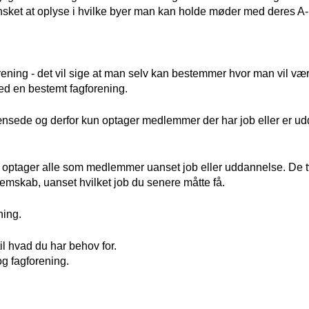
nsket at oplyse i hvilke byer man kan holde møder med deres A
forening - det vil sige at man selv kan bestemmer hvor man vil v
d en bestemt fagforening.
rænsede og derfor kun optager medlemmer der har job eller er u
e optager alle som medlemmer uanset job eller uddannelse. De 
emskab, uanset hvilket job du senere måtte få.
ning.
 til hvad du har behov for.
g fagforening.