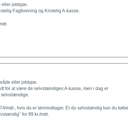
eller jobtype.
istelig Fagforening og Kristelig A-kasse.
mdr.
råde eller jobtype.
ndt for at være de selvstændiges A-kasse, men i dag er
 selvstændige.
r. 74/mdr., hvis du er lønmodtager. Er du selvstændig kan du køb
lvstændig" for 99 kr./mdr.