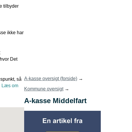
e tilbyder
sse ikke har
t
hvor Det
A-kasse oversigt (forside)
→
dspunkt, så
.
Læs om
Kommune oversigt
→
A-kasse Middelfart