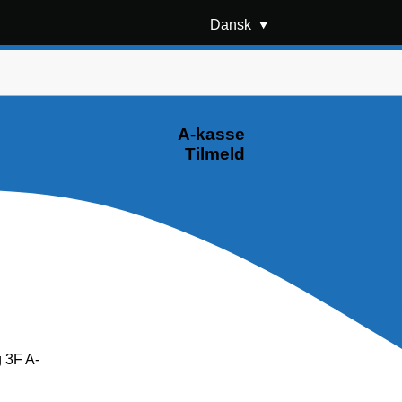
Dansk
A-kasse
Tilmeld
g 3F A-