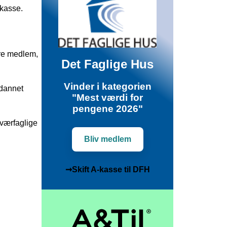
-kasse.
ære medlem,
Det Faglige Hus
Vinder i kategorien
ddannet
"Mest værdi for
pengene 2026"
tværfaglige
Bliv medlem
➞Skift A-kasse til DFH