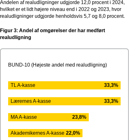
Andelen af realudligninger udgjorde 12,0 procent i 2024,
hvilket er et lidt højere niveau end i 2022 og 2023, hvor
realudligninger udgjorde henholdsvis 5,7 og 8,0 procent.
Figur 3: Andel af omgørelser der har medført
realudligning
BUND-10 (Højeste andel med realudligning)
TL A-kasse
33,3%
Lærernes A-kasse
33,3%
MA A-kasse
23,8%
Akademikernes A-kasse
22,0%