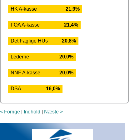
HK A-kasse
21,9%
FOA A-kasse
21,4%
Det Faglige HUs
20,8%
Lederne
20,0%
NNF A-kasse
20,0%
DSA
16,0%
< Forrige
|
Indhold
|
Næste >