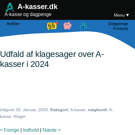
A-kasser.dk
A-kasse og dagpenge
Menu
Artikler
Dagpenge
A-kasse
Udfald af klagesager over A-
kasser i 2024
Udgivet
30. Januar, 2026
.
Kategori:
A-kasse,
nøgleord:
A-
kasse, Klager
< Forrige
|
Indhold
|
Næste >