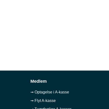
Medlem
➞ Optagelse i A-kasse
➞ Flyt A-kasse