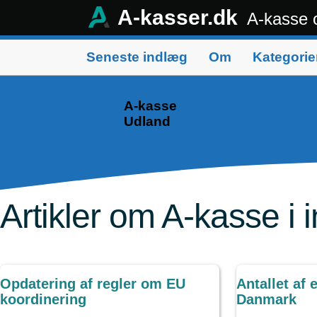
A-kasser.dk
A-kasse 
Menu
Seneste indlæg
Om
Kategorie
A-kasse
Udland
Artikler om A-kasse i i
Opdatering af regler om EU
Antallet af 
koordinering
Danmark