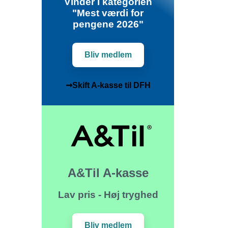
Vinder i kategorien
"Mest værdi for
pengene 2026"
Bliv medlem
➞Skift A-kasse til DFH
A&Til A-kasse
Lav pris - Høj tryghed
Bliv medlem