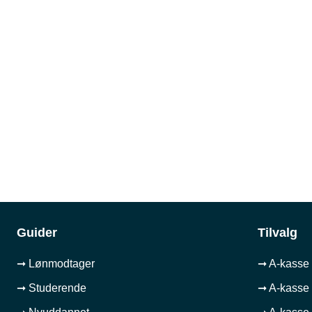
Guider
Tilvalg
➞ Lønmodtager
➞ A-kasse 
➞ Studerende
➞ A-kasse 