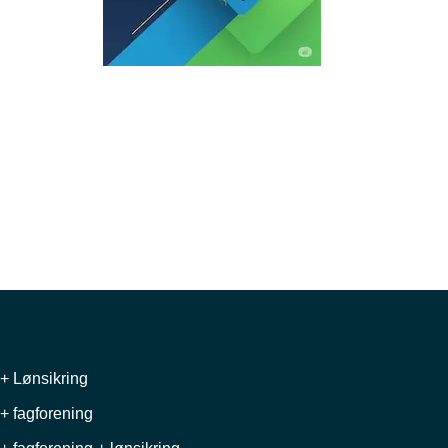
+ Lønsikring
+ fagforening