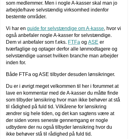
som medlemmer. Men i nogle A-kasser skal man jo
arbejde/have selvstændig virksomhed indenfor
bestemte områder.
Vi har en
guide for selvstændige om A-kasse
, hvor vi
også anbefaler nogle A-kasser for selvstændige.
Dem vi anbefaler som f.eks.
FTFa
og
ASE
er
tværfaglige og optager derfor alle lønmodtagere og
selvstændige uanset hvilken branche man arbejder
inden for.
Både FTFa og ASE tilbyder desuden lønsikringer.
Du er i øvrigt meget velkommen til her i forummet at
lave en kommentar med de A-kasser du måtte finde
som tilbyder lønsikring hvor man ikke behøver at stå
til rådighed på fuld tid. Vilkårene for lønsikring
ændrer sig hele tiden, og det kan sagtens være at
der siden vores seneste gennemgang er nogle
udbydere der nu også tilbyder lønsikring hvor du
ikke behøver stå til rådighed på fuld tid.