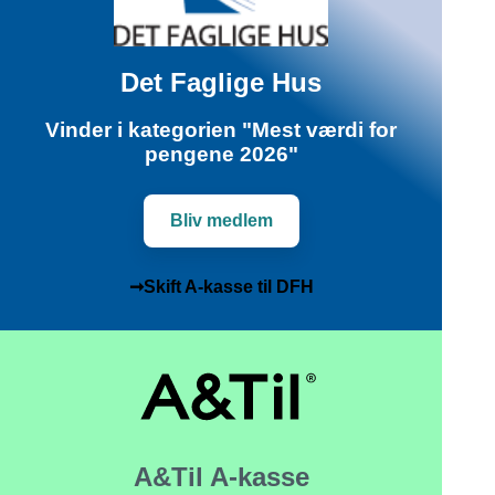
Det Faglige Hus
Vinder i kategorien "Mest værdi for
pengene 2026"
Bliv medlem
➞Skift A-kasse til DFH
A&Til A-kasse