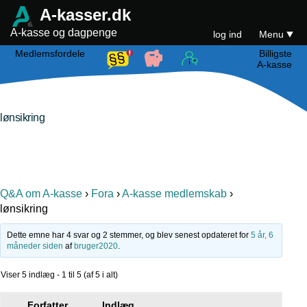
A-kasser.dk
A-kasse og dagpenge
log ind
Menu
Medlemsfordele
Billigste
A-kasse
lønsikring
Q&A om A-kasse
›
Fora
›
A-kasse medlemskab
›
lønsikring
Dette emne har 4 svar og 2 stemmer, og blev senest opdateret for
5 år, 6
måneder siden
af
bruger2020
.
Viser 5 indlæg - 1 til 5 (af 5 i alt)
Forfatter
Indlæg