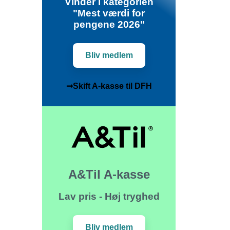
Vinder i kategorien
"Mest værdi for
pengene 2026"
Bliv medlem
➞Skift A-kasse til DFH
A&Til A-kasse
Lav pris - Høj tryghed
Bliv medlem