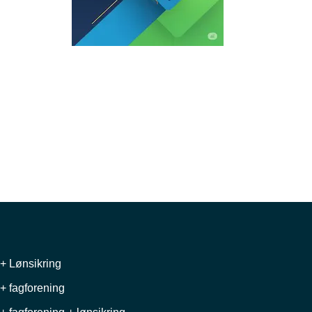
+ Lønsikring
+ fagforening