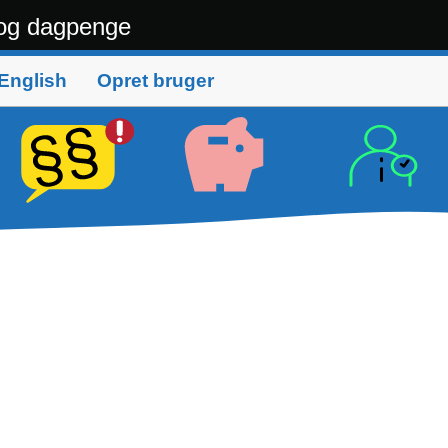
og dagpenge
English
Opret bruger