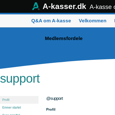
A-kasser.dk
A-kasse 
Q&A om A-kasse
Velkommen
Medlemsfordele
support
@support
Profil
Emner startet
Profil