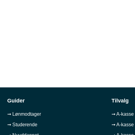
Guider
Tilvalg
➞ Lønmodtager
➞ A-kasse 
➞ Studerende
➞ A-kasse 