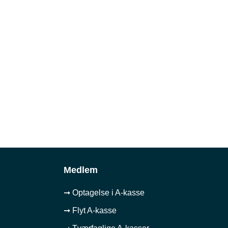
Medlem
➞ Optagelse i A-kasse
➞ Flyt A-kasse