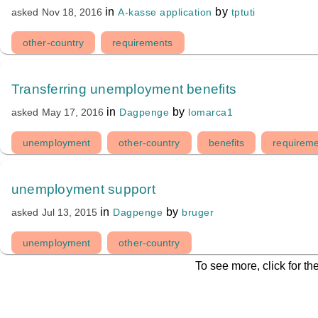
in
by
A-kasse application
tptuti
asked
Nov 18, 2016
other-country
requirements
Transferring unemployment benefits
in
by
Dagpenge
lomarca1
asked
May 17, 2016
unemployment
other-country
benefits
requirem
unemployment support
in
by
Dagpenge
bruger
asked
Jul 13, 2015
unemployment
other-country
To see more, click for th