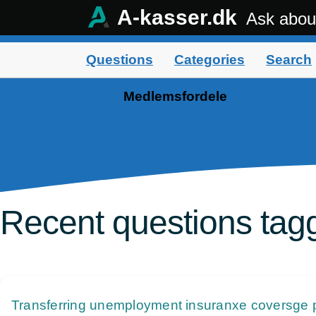
A-kasser.dk
Ask abou
Questions
Categories
Search
Medlemsfordele
Recent questions tag
Transferring unemployment insuranxe coversge p