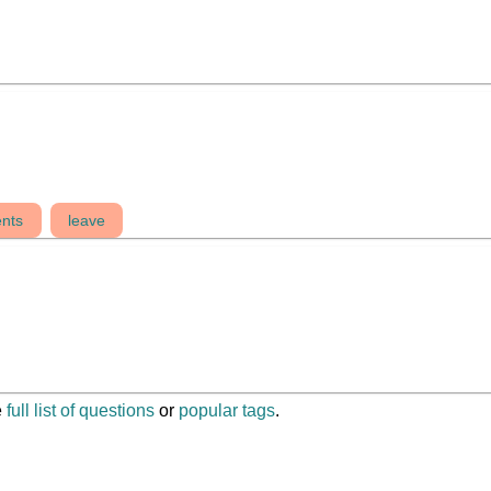
ents
leave
e
full list of questions
or
popular tags
.