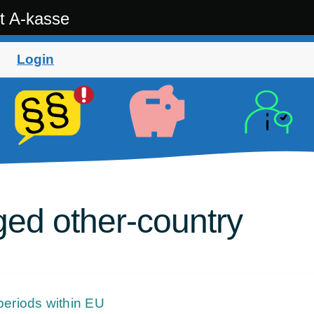
t A-kasse
Login
ged other-country
eriods within EU