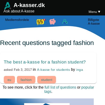
A-kasser.dk
Ask about A-kasse
Menu
Medlemsfordele
Billigste
A-kasse
Recent questions tagged fashion
The best a-kasse for a fashion student?
in
by
A-kasse for students
inga
asked
Feb 3, 2017
eu
fashion
student
To see more, click for the
full list of questions
or
popular
tags
.