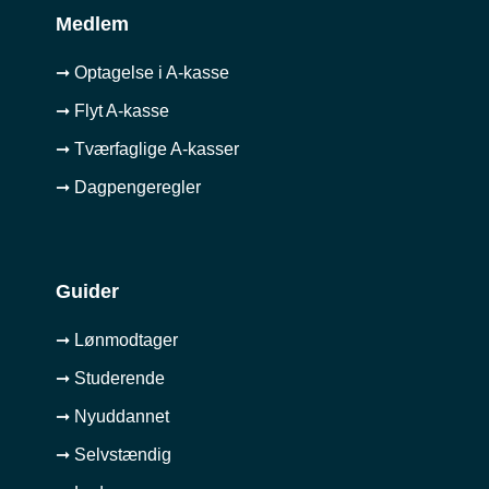
Medlem
➞ Optagelse i A-kasse
➞ Flyt A-kasse
➞ Tværfaglige A-kasser
➞ Dagpengeregler
Guider
➞ Lønmodtager
➞ Studerende
➞ Nyuddannet
➞ Selvstændig