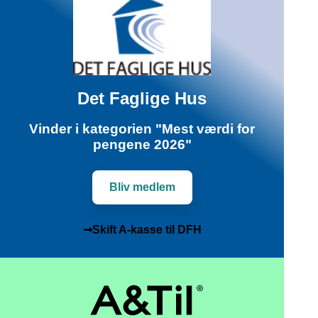
Det Faglige Hus
Vinder i kategorien "Mest værdi for
pengene 2026"
Bliv medlem
➞Skift A-kasse til DFH