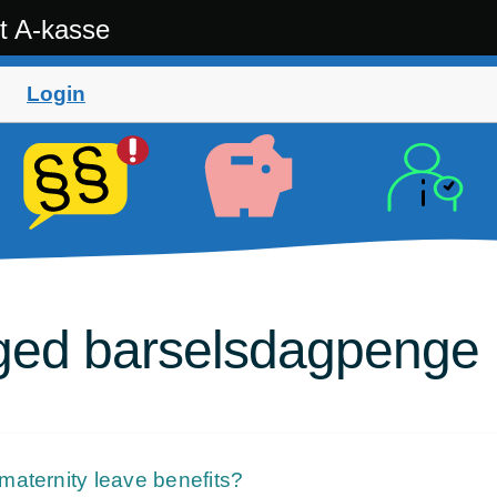
t A-kasse
Login
gged barselsdagpenge
maternity leave benefits?