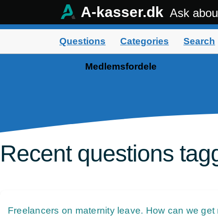
A-kasser.dk
Ask abou
Questions
Categories
Search
Medlemsfordele
Recent questions ta
Freelancers on maternity leave. How can we get 