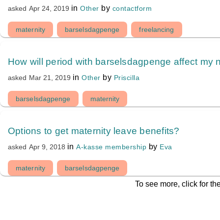
in
by
Other
contactform
asked
Apr 24, 2019
maternity
barselsdagpenge
freelancing
How will period with barselsdagpenge affect my
in
by
Other
Priscilla
asked
Mar 21, 2019
barselsdagpenge
maternity
Options to get maternity leave benefits?
in
by
A-kasse membership
Eva
asked
Apr 9, 2018
maternity
barselsdagpenge
To see more, click for th