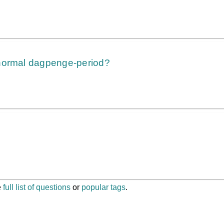
 normal dagpenge-period?
e
full list of questions
or
popular tags
.