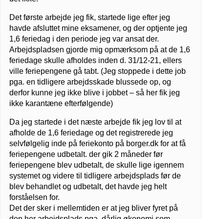
Det første arbejde jeg fik, startede lige efter jeg
havde afsluttet mine eksamener, og der optjente jeg
1,6 feriedag i den periode jeg var ansat der.
Arbejdspladsen gjorde mig opmærksom på at de 1,6
feriedage skulle afholdes inden d. 31/12-21, ellers
ville feriepengene gå tabt. (Jeg stoppede i dette job
pga. en tidligere arbejdsskade blussede op, og
derfor kunne jeg ikke blive i jobbet – så her fik jeg
ikke karantæne efterfølgende)
Da jeg startede i det næste arbejde fik jeg lov til at
afholde de 1,6 feriedage og det registrerede jeg
selvfølgelig inde på feriekonto på borger.dk for at få
feriepengene udbetalt. der gik 2 måneder før
feriepengene blev udbetalt, de skulle lige igennem
systemet og videre til tidligere arbejdsplads før de
blev behandlet og udbetalt, det havde jeg helt
forståelsen for.
Det der sker i mellemtiden er at jeg bliver fyret på
den her arbejdsplads pga. dårlig økonomi som