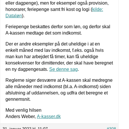
eller dagpenge), men for eksempel også provision,
honorarer, feriepenge samt fri kost og logi (
kilde:
Dataløn
).
Feriepenge beskattes derfor som løn, og derfor skal
A-kassen medtage det som indkomst.
Der er andre eksempler på det uheldige i at en
enkelt måned med lav indkomst, f.eks. også hvis
man kun har arbejdet få timer, kan få uheldige
konsekvenser for dimittender, der skal have beregnet
en ny dagpengesats.
Se denne sag
.
Reglerne siger desværre at A-kassen skal medregne
alle måneder med indkomst (bl.a. A-indkomst) siden
afslutning af uddannelsen, og udfra det beregne et
gennemsnit.
Med venlig hilsen
Anders Weber,
A-kasser.dk
31. januar 2022 kl. 11:07
#308