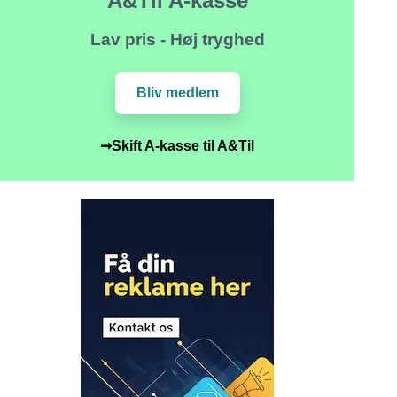
A&Til A-kasse
Lav pris - Høj tryghed
Bliv medlem
➞Skift A-kasse til A&Til