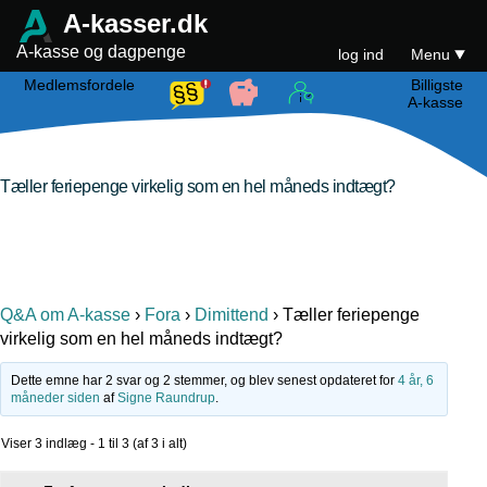
A-kasser.dk
A-kasse og dagpenge
log ind
Menu
Medlemsfordele
Billigste
A-kasse
Tæller feriepenge virkelig som en hel måneds indtægt?
Q&A om A-kasse
›
Fora
›
Dimittend
›
Tæller feriepenge
virkelig som en hel måneds indtægt?
Dette emne har 2 svar og 2 stemmer, og blev senest opdateret for
4 år, 6
måneder siden
af
Signe Raundrup
.
Viser 3 indlæg - 1 til 3 (af 3 i alt)