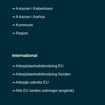
➞ A-kasser i København
➞ A-kasser i Aarhus
➞ Kommune
➞ Region
International
➞ Arbejdsløshedsforsikring EU
➞ Arbejdsløshedsforsikring Norden
➞ Arbejde udenfor EU
➞ Alle EU landes ordninger (engelsk)