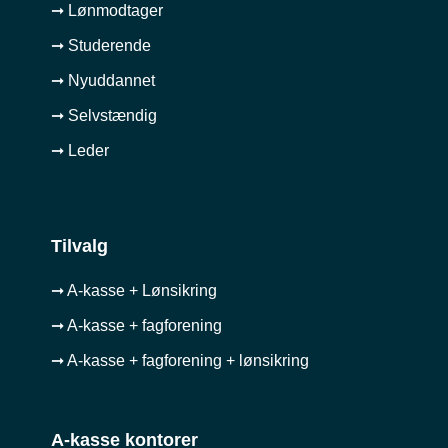
➞ Lønmodtager
➞ Studerende
➞ Nyuddannet
➞ Selvstændig
➞ Leder
Tilvalg
➞ A-kasse + Lønsikring
➞ A-kasse + fagforening
➞ A-kasse + fagforening + lønsikring
A-kasse kontorer