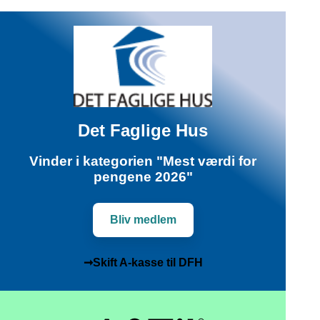
Det Faglige Hus
Vinder i kategorien "Mest værdi for
pengene 2026"
Bliv medlem
➞Skift A-kasse til DFH