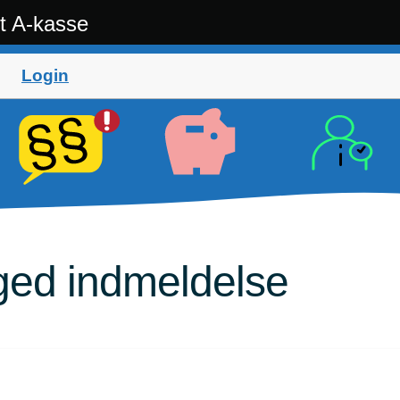
t A-kasse
Login
ged indmeldelse