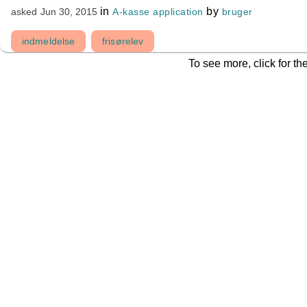
in
by
A-kasse application
bruger
asked
Jun 30, 2015
indmeldelse
frisørelev
To see more, click for th