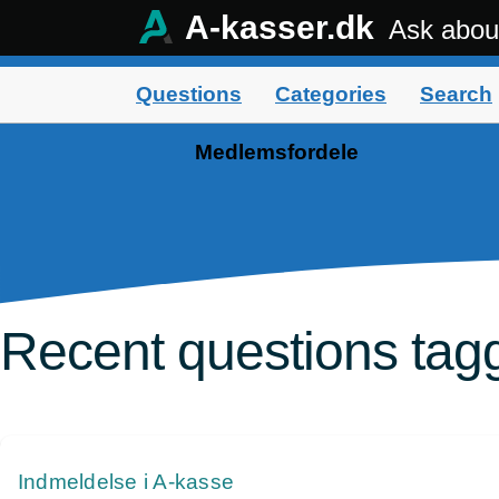
A-kasser.dk
Ask abou
Questions
Categories
Search
Medlemsfordele
Recent questions tag
Indmeldelse i A-kasse