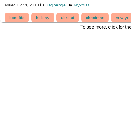
in
by
Dagpenge
Mykolas
asked
Oct 4, 2019
benefits
holiday
abroad
christmas
new-ye
To see more, click for th