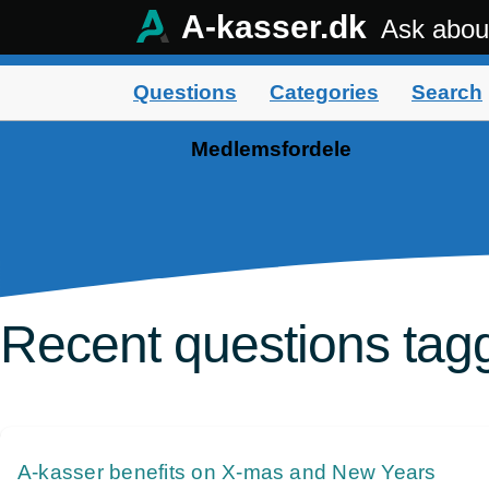
A-kasser.dk
Ask abou
Questions
Categories
Search
Medlemsfordele
Recent questions tag
A-kasser benefits on X-mas and New Years