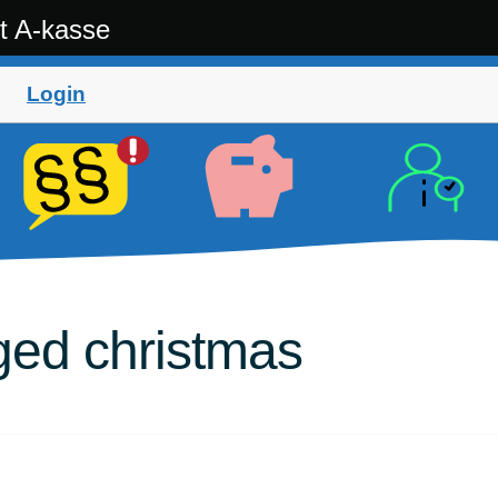
t A-kasse
Login
ged christmas