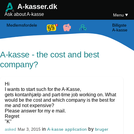
A-kasser.dk
Ask about A-kasse
Menu
Medlemsfordele
Billigste
A-kasse
A-kasse - the cost and best
company?
Hi
I wants to start such for the A-Kasse,
gets kontanhjælp and part-time job working on. What
would be the cost and which company is the best for
me and not expensive?
Please answer for my e mail.
Regret
"K"
in
by
A-kasse application
bruger
asked
Mar 3, 2015