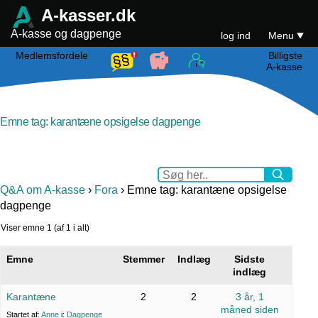
A-kasser.dk
A-kasse og dagpenge
log ind
Menu
Medlemsfordele
Billigste
A-kasse
Emne tag: karantæne opsigelse dagpenge
Q&A om A-kasse
›
Fora
›
Emne tag: karantæne opsigelse
dagpenge
Viser emne 1 (af 1 i alt)
Emne
Stemmer
Indlæg
Sidste
indlæg
Karantæne
2
2
3 år, 1
måned siden
Startet af:
Anne
i:
Dagpenge