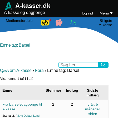
A-kasser.dk
A-kasse og dagpenge
log ind
Menu
Medlemsfordele
Billigste
A-kasse
Emne tag: Barsel
Q&A om A-kasse
›
Fora
›
Emne tag: Barsel
Viser emne 1 (af 1 i alt)
Emne
Stemmer
Indlæg
Sidste
indlæg
Fra barselsdagpenge til
2
2
3 år, 5
A kasse
måneder
siden
Startet af:
Rikke Doktor Lund