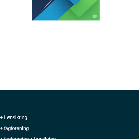
+ Lønsikring
+ fagforening