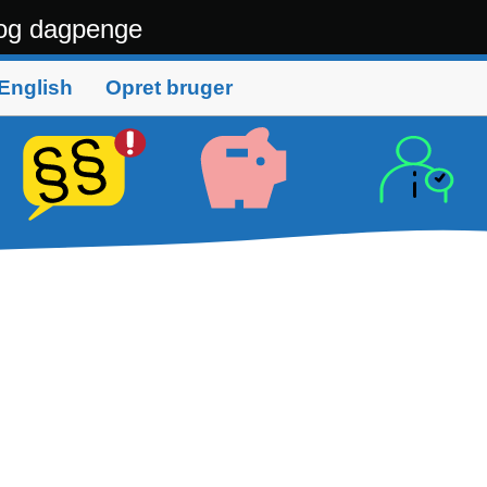
og dagpenge
English
Opret bruger