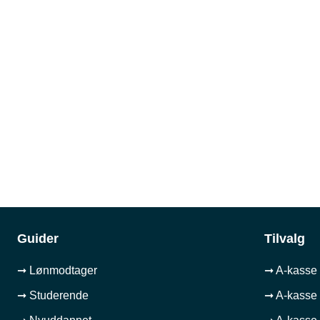
Guider
Tilvalg
➞ Lønmodtager
➞ A-kasse 
➞ Studerende
➞ A-kasse 