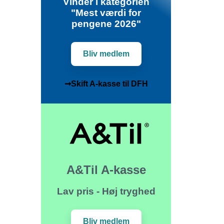
Vinder i kategorien
"Mest værdi for
pengene 2026"
Bliv medlem
➞Skift A-kasse til DFH
A&Til A-kasse
Lav pris - Høj tryghed
Bliv medlem