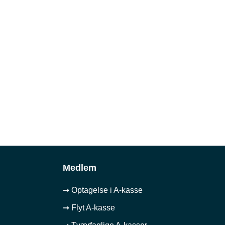
Medlem
➞ Optagelse i A-kasse
➞ Flyt A-kasse