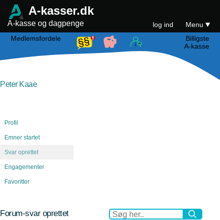
A-kasser.dk
A-kasse og dagpenge
log ind
Menu
Medlemsfordele
Billigste
A-kasse
Peter Kaae
Profil
Emner startet
Svar oprettet
Engagementer
Favoritter
Forum-svar oprettet