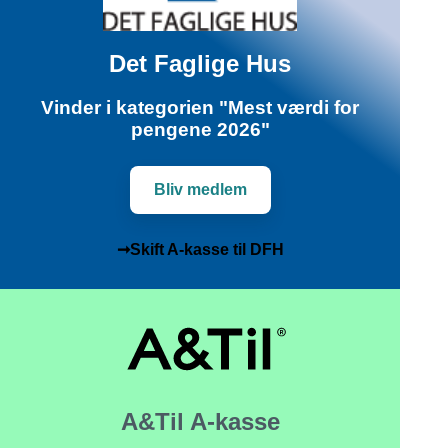
Det Faglige Hus
Vinder i kategorien "Mest værdi for
pengene 2026"
Bliv medlem
➞Skift A-kasse til DFH
A&Til A-kasse