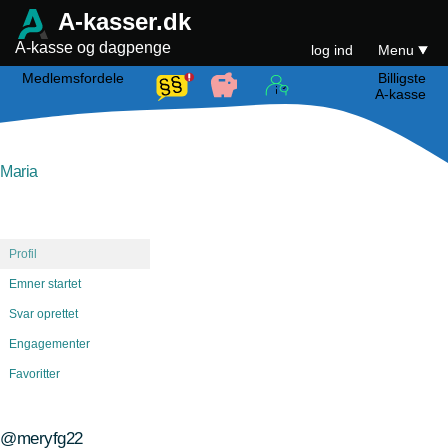
A-kasser.dk
A-kasse og dagpenge
log ind
Menu
Medlemsfordele
Billigste
A-kasse
Maria
Profil
Emner startet
Svar oprettet
Engagementer
Favoritter
@meryfg22