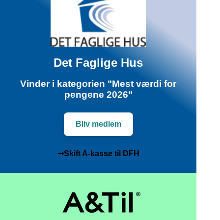
Det Faglige Hus
Vinder i kategorien "Mest værdi for
pengene 2026"
Bliv medlem
➞Skift A-kasse til DFH