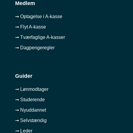
Medlem
➞ Optagelse i A-kasse
➞ Flyt A-kasse
➞ Tværfaglige A-kasser
➞ Dagpengeregler
Guider
➞ Lønmodtager
➞ Studerende
➞ Nyuddannet
➞ Selvstændig
➞ Leder