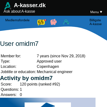
A-kasser.dk
Ask about A-kasse
Menu
Medlemsfordele
Billigste
A-kasse
User omidm7
Member for:
7 years (since Nov 29, 2018)
Type:
Approved user
Location:
Copenhagen
Jobtitle or education:
Mechanical engineer
Activity by omidm7
Score:
120
points (ranked #
92
)
Questions:
1
Answers:
0