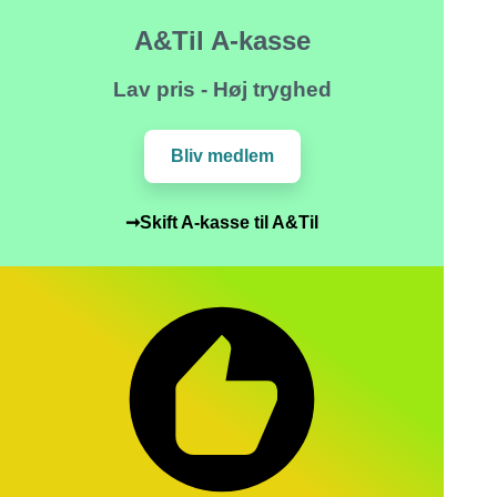
A&Til A-kasse
Lav pris - Høj tryghed
Bliv medlem
➞Skift A-kasse til A&Til