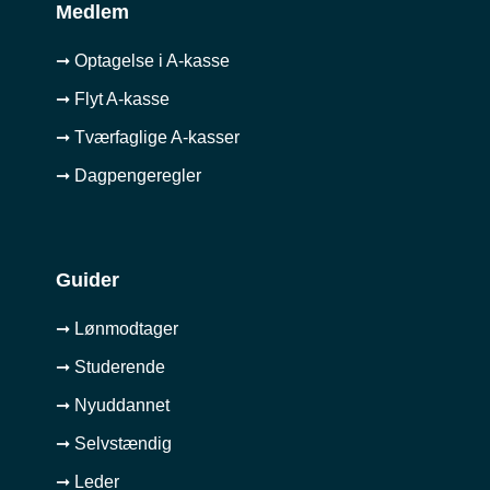
Medlem
➞ Optagelse i A-kasse
➞ Flyt A-kasse
➞ Tværfaglige A-kasser
➞ Dagpengeregler
Guider
➞ Lønmodtager
➞ Studerende
➞ Nyuddannet
➞ Selvstændig
➞ Leder