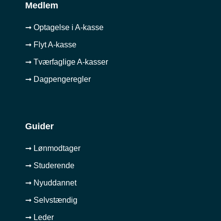
Medlem
➞ Optagelse i A-kasse
➞ Flyt A-kasse
➞ Tværfaglige A-kasser
➞ Dagpengeregler
Guider
➞ Lønmodtager
➞ Studerende
➞ Nyuddannet
➞ Selvstændig
➞ Leder