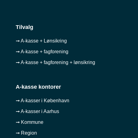
Tilvalg
➞ A-kasse + Lønsikring
➞ A-kasse + fagforening
➞ A-kasse + fagforening + lønsikring
A-kasse kontorer
➞ A-kasser i København
➞ A-kasser i Aarhus
➞ Kommune
➞ Region