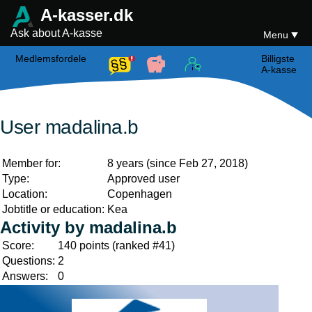
A-kasser.dk
Ask about A-kasse
Menu
Medlemsfordele
Billigste
A-kasse
User madalina.b
Member for:
8 years (since Feb 27, 2018)
Type:
Approved user
Location:
Copenhagen
Jobtitle or education:
Kea
Activity by madalina.b
Score:
140
points (ranked #
41
)
Questions:
2
Answers:
0