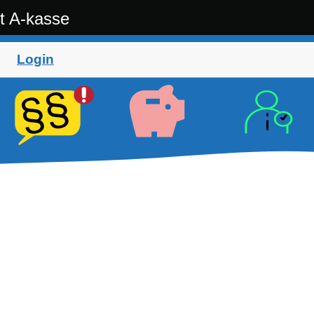
t A-kasse
Login