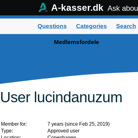
A-kasser.dk
Ask abou
Questions
Categories
Search
Medlemsfordele
User lucindanuzum
Member for:
7 years (since Feb 25, 2019)
Type:
Approved user
Location:
Copenhagen