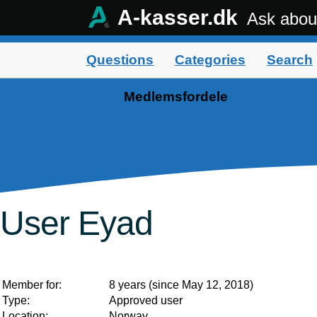
A-kasser.dk
Ask abou
Questions
Categories
Search
Medlemsfordele
User Eyad
Member for:
8 years (since May 12, 2018)
Type:
Approved user
Location:
Norway