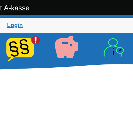
t A-kasse
Login