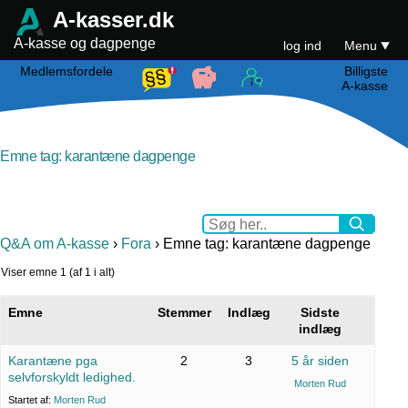
A-kasser.dk
A-kasse og dagpenge
log ind
Menu
Medlemsfordele
Billigste
A-kasse
Emne tag: karantæne dagpenge
Q&A om A-kasse
›
Fora
›
Emne tag: karantæne dagpenge
Viser emne 1 (af 1 i alt)
Emne
Stemmer
Indlæg
Sidste
indlæg
Karantæne pga
2
3
5 år siden
selvforskyldt ledighed.
Morten Rud
Startet af:
Morten Rud