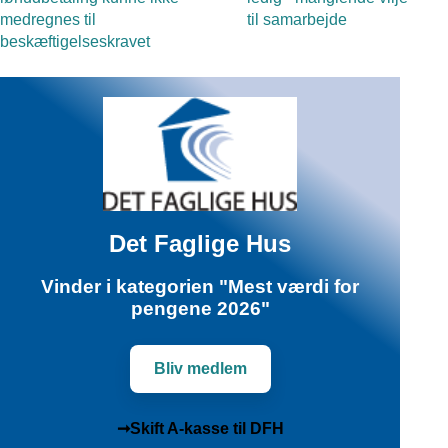
medregnes til
til samarbejde
beskæftigelseskravet
Det Faglige Hus
Vinder i kategorien "Mest værdi for
pengene 2026"
Bliv medlem
➞Skift A-kasse til DFH