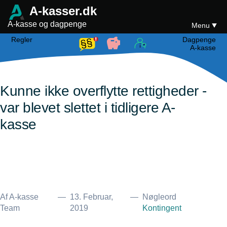
A-kasser.dk
A-kasse og dagpenge
Menu
Regler
Dagpenge
A-kasse
Kunne ikke overflytte rettigheder -
var blevet slettet i tidligere A-
kasse
Af A-kasse
—
13. Februar,
—
Nøgleord
Team
2019
Kontingent